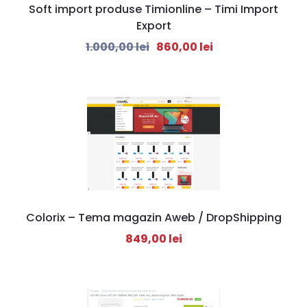
Soft import produse Timionline – Timi Import
Export
1.000,00
lei
860,00
lei
Colorix – Tema magazin Aweb / DropShipping
849,00
lei