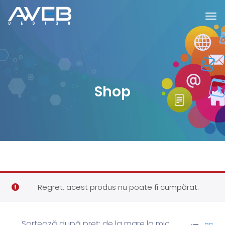
Shop
Regret, acest produs nu poate fi cumpărat.
Sortează după preț: de la mare la mic