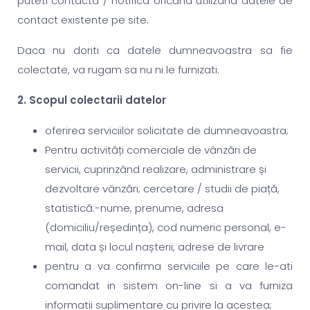
puteti contacta / notifica oricand utilizand datele de
contact existente pe site.
Daca nu doriti ca datele dumneavoastra sa fie
colectate, va rugam sa nu ni le furnizati.
2. Scopul colectarii datelor
oferirea serviciilor solicitate de dumneavoastra;
Pentru activități comerciale de vânzări de
servicii, cuprinzând realizare, administrare și
dezvoltare vânzări; cercetare / studii de piață,
statistică:-nume, prenume, adresa
(domiciliu/reședința), cod numeric personal, e-
mail, data și locul nașterii, adrese de livrare
pentru a va confirma serviciile pe care le-ati
comandat in sistem on-line si a va furniza
informatii suplimentare cu privire la acestea;