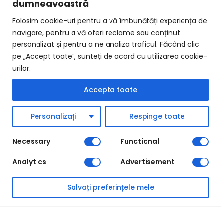
dumneavoastră
Termeni și condiții
Folosim cookie-uri pentru a vă îmbunătăți experiența de
Politica Cookie-uri
navigare, pentru a vă oferi reclame sau conținut
personalizat și pentru a ne analiza traficul. Făcând clic
Prelucrarea Datelor
pe „Accept toate”, sunteți de acord cu utilizarea cookie-
urilor.
Contact
Accepta toate
Contactează-ne
Personalizați
Respinge toate
Despre Noi
Cariere
Necessary
Functional
Analytics
Advertisement
Salvați preferințele mele