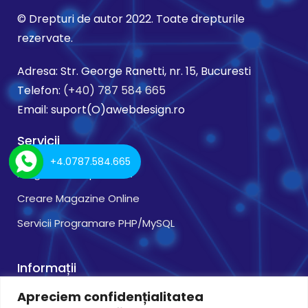
© Drepturi de autor 2022. Toate drepturile
rezervate.
Adresa: Str. George Ranetti, nr. 15, Bucuresti
Telefon:
(+40) 787 584 665
Email: suport(O)awebdesign.ro
Servicii
+4.0787.584.665
Programare OpenCart
Creare Magazine Online
Servicii Programare PHP/MySQL
Informații
Apreciem confidențialitatea
Instrumente de Confidențialitate