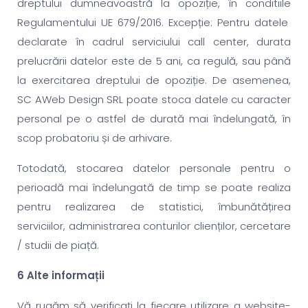
dreptului dumneavoastră la opoziție, în conditiile
Regulamentului UE 679/2016. Excepție: Pentru datele
declarate în cadrul serviciului call center, durata
prelucrării datelor este de 5 ani, ca regulă, sau până
la exercitarea dreptului de opoziție. De asemenea,
SC AWeb Design SRL poate stoca datele cu caracter
personal pe o astfel de durată mai îndelungată, în
scop probatoriu și de arhivare.
Totodată, stocarea datelor personale pentru o
perioadă mai îndelungată de timp se poate realiza
pentru realizarea de statistici, îmbunătățirea
serviciilor, administrarea conturilor clienților, cercetare
/ studii de piață.
6 Alte informații
Vă rugăm să verificați la fiecare utilizare a website-