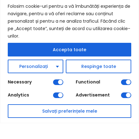
Termeni și condiții
Folosim cookie-uri pentru a vă îmbunătăți experiența de
Politica Cookie-uri
navigare, pentru a vă oferi reclame sau conținut
personalizat și pentru a ne analiza traficul. Făcând clic
Prelucrarea Datelor
pe „Accept toate”, sunteți de acord cu utilizarea cookie-
urilor.
Contact
Accepta toate
+4.0787.584.665
Contactează-ne
Personalizați
Respinge toate
Despre Noi
Cariere
Necessary
Functional
Analytics
Advertisement
Salvați preferințele mele