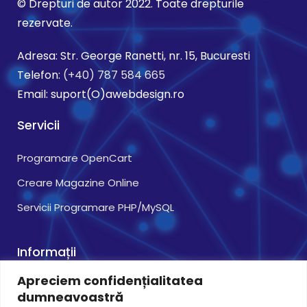
© Drepturi de autor 2022. Toate drepturile
rezervate.
Adresa: Str. George Ranetti, nr. 15, Bucuresti
Telefon:
(+40) 787 584 665
Email: suport(O)awebdesign.ro
Servicii
Programare OpenCart
Creare Magazine Online
Servicii Programare PHP/MySQL
Informații
Apreciem confidențialitatea
Instrumente de Confidențialitate
dumneavoastră