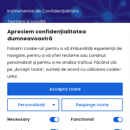
Instrumente de Confidențialitate
Termeni și condiții
Apreciem confidențialitatea
Politica Cookie-uri
dumneavoastră
Prelucrarea Datelor
+4.0787.584.665
Folosim cookie-uri pentru a vă îmbunătăți experiența de
navigare, pentru a vă oferi reclame sau conținut
Contact
personalizat și pentru a ne analiza traficul. Făcând clic
pe „Accept toate”, sunteți de acord cu utilizarea cookie-
Contactează-ne
urilor.
Despre Noi
Accepta toate
Cariere
Personalizați
Respinge toate
Necessary
Functional