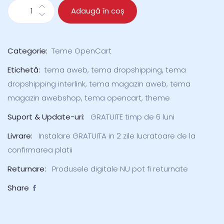
Adaugă în coș
Categorie:
Teme OpenCart
Etichetă:
tema aweb
,
tema dropshipping
,
tema
dropshipping interlink
,
tema magazin aweb
,
tema
magazin awebshop
,
tema opencart
,
theme
Suport & Update-uri:
GRATUITE timp de 6 luni
Livrare:
Instalare GRATUITA in 2 zile lucratoare de la
confirmarea platii
Returnare:
Produsele digitale NU pot fi returnate
Share