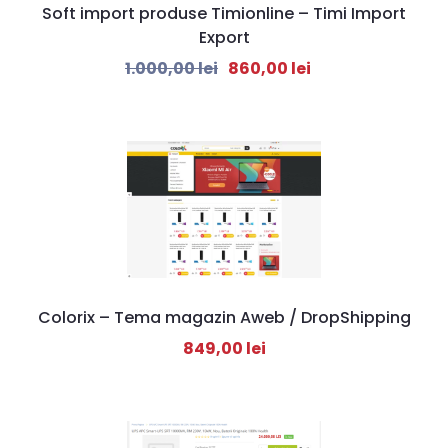
Soft import produse Timionline – Timi Import
Export
1.000,00
lei
860,00
lei
Colorix – Tema magazin Aweb / DropShipping
849,00
lei