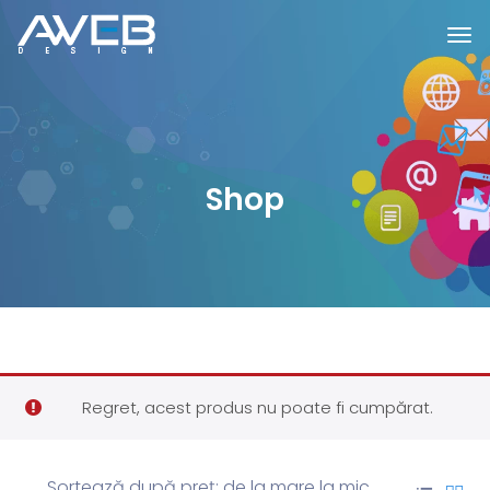
Shop
Regret, acest produs nu poate fi cumpărat.
Sortează după preț: de la mare la mic