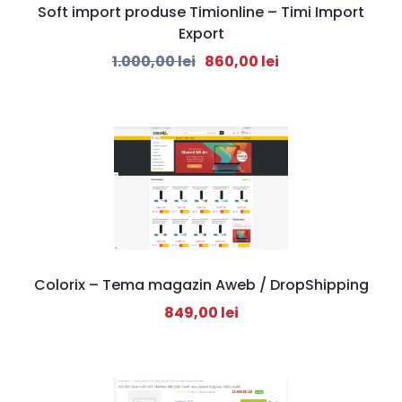
Soft import produse Timionline – Timi Import
Export
1.000,00
lei
860,00
lei
Colorix – Tema magazin Aweb / DropShipping
849,00
lei