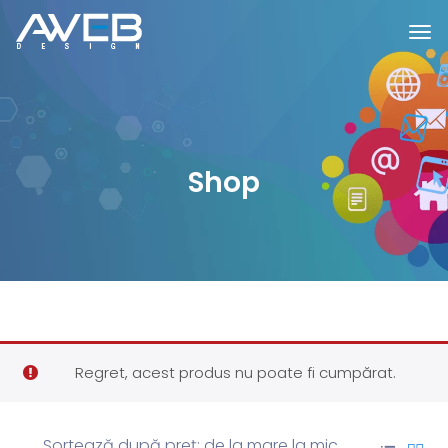
Shop
Regret, acest produs nu poate fi cumpărat.
Sortează după preț: de la mare la mic