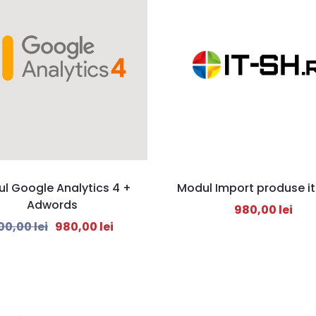
l Google Analytics 4 +
Modul Import produse it
Adwords
980,00
lei
400,00
lei
980,00
lei