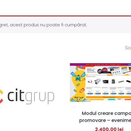
ret, acest produs nu poate fi cumpărat.
So
Modul creare campa
promovare – evenim
2.400,00
lei