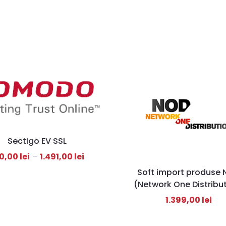
Sectigo EV SSL
10,00
lei
–
1.491,00
lei
Soft import produse
(Network One Distribu
1.399,00
lei