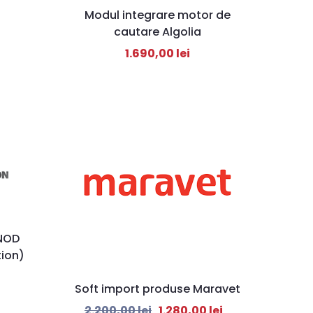
Modul integrare motor de
cautare Algolia
1.690,00
lei
 NOD
tion)
Soft import produse Maravet
2.200,00
lei
1.280,00
lei