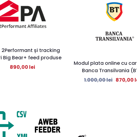
 2Performant și tracking
i Big Bear+ feed produse
Modul plata online cu car
890,00
lei
Banca Transilvania (B
1.000,00
lei
870,00
l