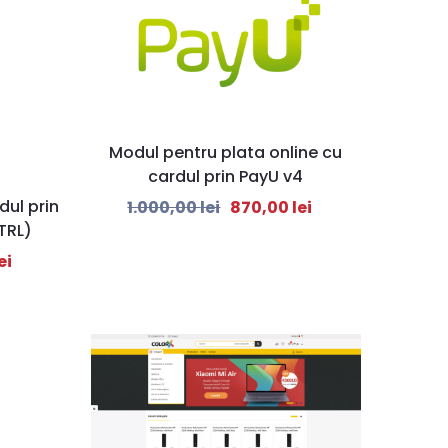
Modul pentru plata online cu
cardul prin PayU v4
dul prin
1.000,00
lei
870,00
lei
TRL)
ei