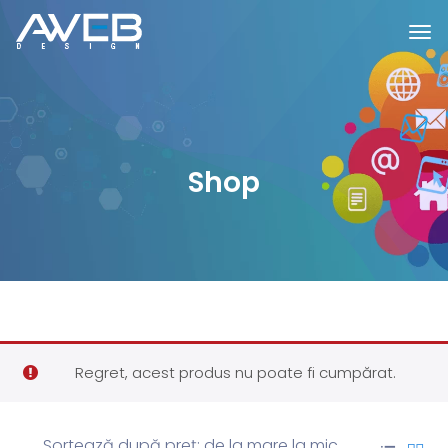
Shop
Regret, acest produs nu poate fi cumpărat.
Sortează după preț: de la mare la mic