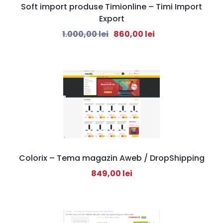
Soft import produse Timionline – Timi Import
Export
1.000,00
lei
860,00
lei
Colorix – Tema magazin Aweb / DropShipping
849,00
lei