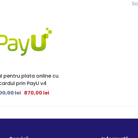
So
 pentru plata online cu
cardul prin PayU v4
000,00
lei
870,00
lei