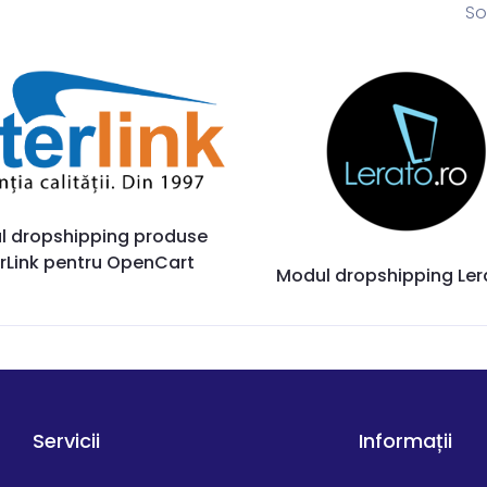
So
l dropshipping produse
erLink pentru OpenCart
Modul dropshipping Ler
Servicii
Informații