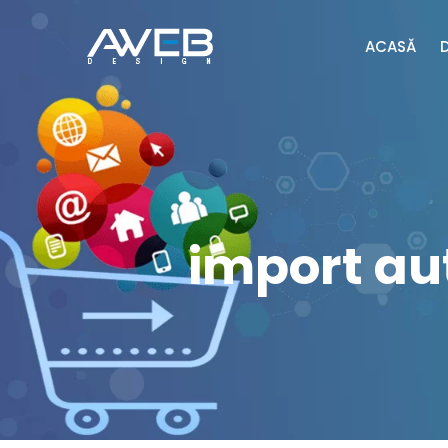
ACASĂ
import au