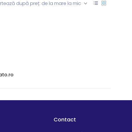
rtează după preț: de la mare la mic
ato.ro
Contact