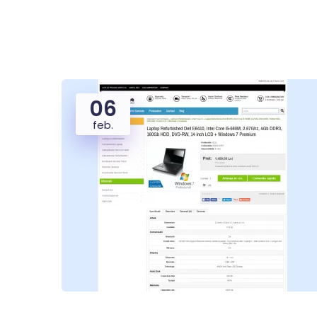
06
feb.