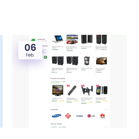
06
feb.