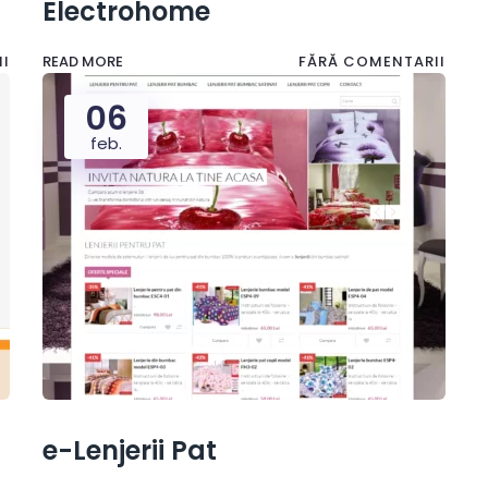
Electrohome
I
READ MORE
FĂRĂ COMENTARII
06
feb.
e-Lenjerii Pat