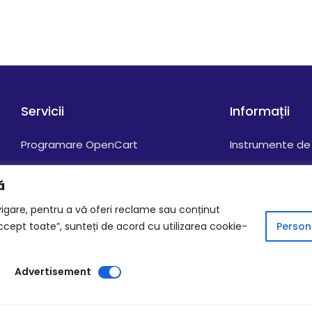
Servicii
Informații
Programare OpenCart
Instrumente de 
Creare Magazine Online
Termeni și condi
ă
Servicii Programare PHP/MySQL
Politica Cookie-
igare, pentru a vă oferi reclame sau conținut
Prelucrarea Dat
Accept toate”, sunteți de acord cu utilizarea cookie-
Persona
Advertisement