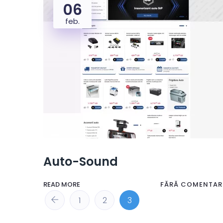
06
feb.
Auto-Sound
READ MORE
FĂRĂ COMENTARI
1
2
3