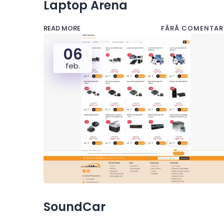
Laptop Arena
READ MORE
FĂRĂ COMENTARI
06
feb.
SoundCar