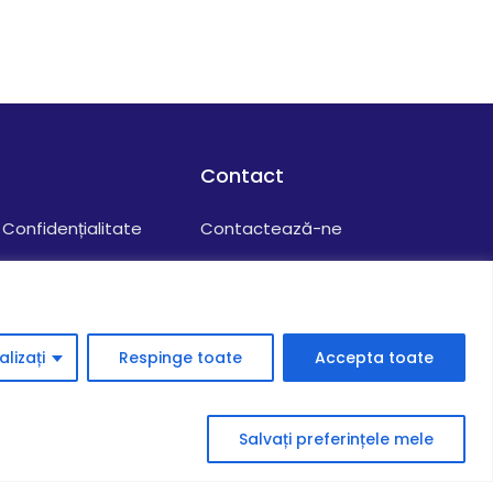
Contact
Confidențialitate
Contactează-ne
ții
Despre Noi
uri
Cariere
elor
lizați
Respinge toate
Accepta toate
Salvați preferințele mele