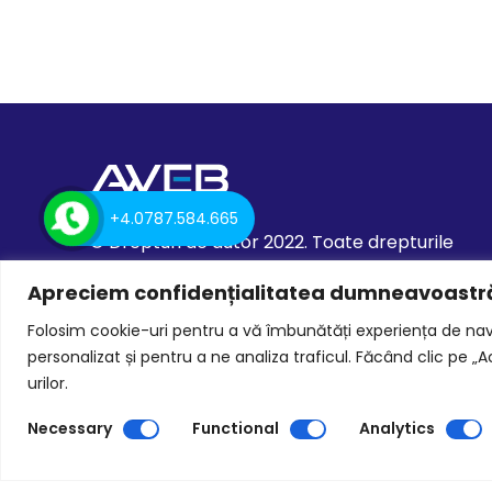
+4.0787.584.665
© Drepturi de autor 2022. Toate drepturile
rezervate.
Apreciem confidențialitatea dumneavoastr
Adresa: Str. George Ranetti, nr. 15, Bucuresti
Folosim cookie-uri pentru a vă îmbunătăți experiența de nav
Telefon:
(+40) 787 584 665
personalizat și pentru a ne analiza traficul. Făcând clic pe „
urilor.
Email: suport(O)awebdesign.ro
Necessary
Functional
Analytics