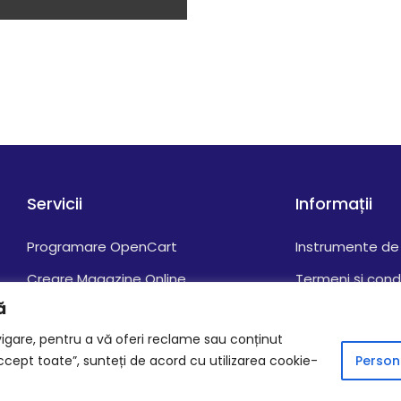
Servicii
Informații
Programare OpenCart
Instrumente de 
Creare Magazine Online
Termeni și condi
ă
Servicii Programare PHP/MySQL
Politica Cookie-
igare, pentru a vă oferi reclame sau conținut
Prelucrarea Dat
Accept toate”, sunteți de acord cu utilizarea cookie-
Persona