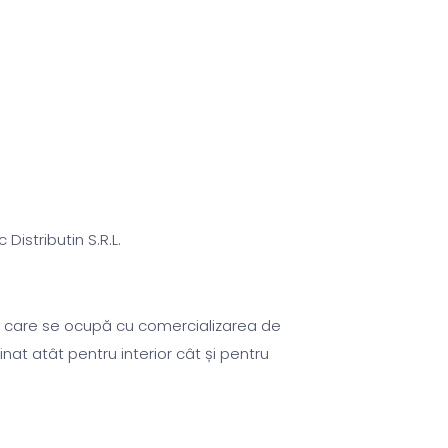
 Distributin S.R.L.
e care se ocupă cu comercializarea de
inat atât pentru interior cât și pentru