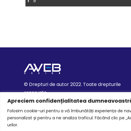
© Drepturi de autor 2022. Toate drepturile
rezervate.
Apreciem confidențialitatea dumneavoastr
+4.0787.584.665
Adresa: Str. George Ranetti, nr. 15, Bucuresti
Folosim cookie-uri pentru a vă îmbunătăți experiența de nav
Telefon:
(+40) 787 584 665
personalizat și pentru a ne analiza traficul. Făcând clic pe „
Email: suport(O)awebdesign.ro
urilor.