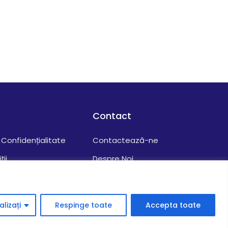
Contact
Confidențialitate
Contactează-ne
ții
Despre Noi
uri
Cariere
elor
lizați
Respinge toate
Accepta toate