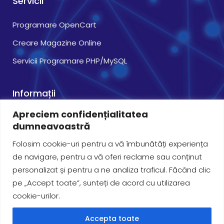
Servicii
Programare OpenCart
Creare Magazine Online
Servicii Programare PHP/MySQL
Informații
Apreciem confidențialitatea
Instrumente de Confidențialitate
dumneavoastră
Termeni și condiții
Folosim cookie-uri pentru a vă îmbunătăți experiența
Politica Cookie-uri
de navigare, pentru a vă oferi reclame sau conținut
personalizat și pentru a ne analiza traficul. Făcând clic
Prelucrarea Datelor
pe „Accept toate”, sunteți de acord cu utilizarea
cookie-urilor.
Contact
Accepta toate